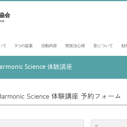
協会
nce
いて
3つの提案
活動内容
実技法心得
音について
効
onic Science 体験講座