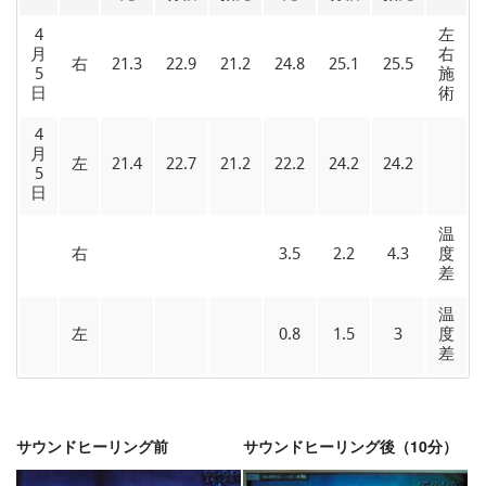
4
左
月
右
右
21.3
22.9
21.2
24.8
25.1
25.5
5
施
日
術
4
月
左
21.4
22.7
21.2
22.2
24.2
24.2
5
日
温
右
3.5
2.2
4.3
度
差
温
左
0.8
1.5
3
度
差
サウンドヒーリング前
サウンドヒーリング後（10分）