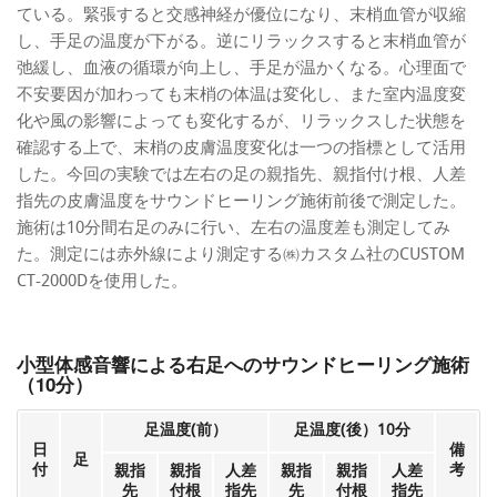
ている。緊張すると交感神経が優位になり、末梢血管が収縮
し、手足の温度が下がる。逆にリラックスすると末梢血管が
弛緩し、血液の循環が向上し、手足が温かくなる。心理面で
不安要因が加わっても末梢の体温は変化し、また室内温度変
化や風の影響によっても変化するが、リラックスした状態を
確認する上で、末梢の皮膚温度変化は一つの指標として活用
した。今回の実験では左右の足の親指先、親指付け根、人差
指先の皮膚温度をサウンドヒーリング施術前後で測定した。
施術は10分間右足のみに行い、左右の温度差も測定してみ
た。測定には赤外線により測定する㈱カスタム社のCUSTOM
CT-2000Dを使用した。
小型体感音響による右足へのサウンドヒーリング施術
（10分）
足温度(前）
足温度(後）10分
日
備
足
付
考
親指
親指
人差
親指
親指
人差
先
付根
指先
先
付根
指先