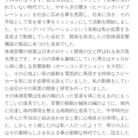
で20年になります。設立当初はヒーリングという言葉が使わ
れていない時代でした。やすらぎの響き（ヒーリングバイブ
レーション）を社会に広める事を意図し、社名に頂き、その
手段として音を使う事をミッションにして活動を開始しまし
た。ヒーリングバイブレーションという名称は私が起業する
直前まで勤務していた会社で、開発を担当した小型体感音響
機器の製品に名づけた名前でした。
体感音響の発案は日本のロケット開発の父と呼ばれる糸川英
夫博士です。チェロの演奏を趣味にしていた博士はチェロか
ら体に感じる音響振動（ボーンコンダクション）を大切に
し、その心地よい音の振動を電気的に再現する特殊なスピー
カーを世に出す必要性を訴えていました。私の勤務をしてい
た会社がその装置の開発と研究を行っていました。
その体感音響は生命の糧の入った音楽を体に伝えるのにもっ
てこいの道具でした。音響の振動が鍼灸の鍼のように、体内
に伝達し体内環境を整える画期的な道具でした。中学時代か
ら学んだ手当法と組み合わせると更に心地良さが倍増しまし
た。しかしそう感じたのは私一人だったようで、周りの人に
はその素晴らしさを伝える事が困難な時代でした。設立した