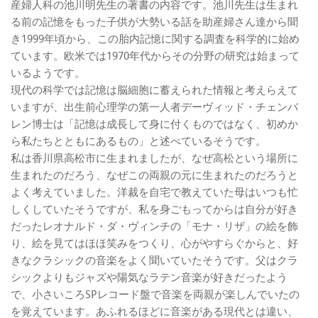
産婦人科の池川明先生の著書の内容です。池川先生は生まれ
る前の記憶をもった子供が大勢いる話を助産婦さん達から聞
き1999年頃から、この胎内記憶に関する調査を科学的に始め
ています。欧米では1970年代からその分野の研究は始まって
いるようです。
現代の科学では記憶は脳細胞に蓄えられた情報と考えらえて
いますが、出生前心理学の第一人者デーヴィッド・チェンバ
レン博士は「記憶は成長して身に付くものではなく、初めか
ら私たちとともにあるもの」と述べているそうです。
私は香川県高松市に生まれましたが、なぜ高松という場所に
生まれたのだろう、なぜこの両親の元に生まれたのだろうと
よく考えていました。洋裁を自宅で教えていた母はいつも忙
しくしていたそうですが、私を身ごもってからは自分が好き
だったレオナルド・ダ・ヴィンチの「モナ・リザ」の絵を飾
り、絵を見てはほほ笑みをつくり、心がやすらぐからと、好
きなクラシックの音楽をよく聞いていたそうです。父はクラ
シックよりもジャズや陽気なラテン音楽が好きだったよう
で、小さいころSPレコード盤で音楽を両親が楽しんでいたの
を覚えています。あふれるほどに音楽がある現代とは違い、