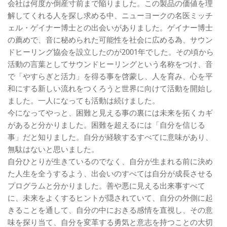
会社は何度か倒産寸前まで陥りました。この製品の価値を理
解してくれる人を探し求める中、ニューヨークの名医ミッチ
ェル・ゲイナー博士との出会いがありました。ゲイナー博士
の薦めで、音に秘められた可能性を社会に広める為、サウン
ドヒーリング協会を設立したのが2001年でした。その頃から
活動の言葉としてサウンドヒーリングという名称をつけ、音
で「やすらぎと活力」を得る事を啓蒙し、人を育み、心を平
和にする新しい流れをつくろうと世界に向けて活動を開始し
ました。一人になっても活動は続けました。
今になってやっと、困難と見える事の裏には未来を拓くカギ
があると分かりました。困難を超えるには「自分を信じる
事」だと知りました。自分が経験するすべてに意味があり、
無駄はないと思いました。
自分ひとりが生きているのでなく、自分が生まれる前に決め
た人生を全うするよう、出会いのすべては自分が成長させる
プログラムと分かりました。善や悪に見える出来事すべて
に、未来をよくするヒントが隠されていて、自分の外側に起
きることを通して、自分の中におきる感情を直視し、その意
味を探り当て、自分を変革する勇気と意志を持つことの大切