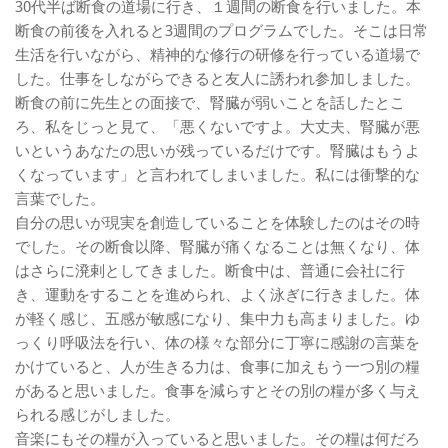
30代半ば断食の道場に行き、１週間の断食を行いました。本
断食の前後を入れると3週間のプログラムでした。そこは日常
生活を行いながら、精神的な修行の研修を行っている道場で
した。仕事をしながらできると友人に誘われ参加しました。
断食の前に先生との面接で、腎臓が弱いことを話したとこ
ろ、私をじっと見て、「悪くないですよ。大丈夫、腎臓が悪
いというあなたの思いが残っているだけです。腎臓はもうよ
くなっています」と言われてしまいました。私には衝撃的な
言葉でした。
自分の思いが現実を創造していることを体験したのはその時
でした。その断食以降、腎臓が痛くなることは無くなり、体
はさらに溌剌としてきました。断食中は、普通に会社に行
き、運動をすることを進められ、よく泳ぎに行きました。体
が軽く感じ、五感が敏感になり、集中力も高まりました。ゆ
っくり呼吸法を行い、体の様々な部分に丁寧に感謝の言葉を
かけていると、人が生きる力は、食事に加えもう一つ別の糧
があると思いました。食事を減らすとその別の糧が多く与え
られる感じがしました。
音楽にもその糧が入っていると思いました。その糧は何だろ