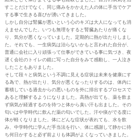
結果として体がよくなる事も経験しました。自分の病気を治
すことだけでなく、同じ痛みをかかえた人の体に手当でケア
する事で生きる喜びが湧いてきました。
しかし自分は腎臓が悪いという心のキズは大人になっても消
えませんでした。いつも無理をすると腎臓あたりが痛くな
り、気分が悪くなっていました。定期的に熱が出たりしまし
た。それでも、一生病気は治らないかもと言われた自分が、
普通に会社に入り頑張って仕事ができている事に気づき、夜
遅く会社のトイレの鏡に写った自分をみて感動し、一人泣き
したこともありました。
そして段々と病気という不調に見える症状は未来を健康にす
る為で、熱が出たり、気分が悪くなったりするのは、体内に
蓄積している過去からの悪いものを外に排出するプロセスで
あると理解するようになりました。高熱が出ても、薬を飲ま
ず病気が経過するのを待つと体から臭い汗も出ました。その
匂いは中学時代に飲んだ薬の匂いでした。汗や痰がでる度に
体が軽くなりました。体にどんな症状が表れても、水を飲
み、中学時代に学んだ手当法を行い、体に感謝して静かに待
ち何日かすると必ず前よりも体調がよくなっていきました。