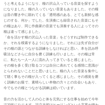
うと考えるようになり、糧の沢山入っている音楽を探すよう
になりました。糧の入っていない音楽もありました。その糧
は音の響き中に顕れてくる「透明感のある、とても新鮮な感
じのする、何か」でした。生演奏にも録音された音楽にもそ
の糧はあり、同じ作曲家の音楽でも演奏する人によってその
糧は違って感じました。
「命を活かす糧の沢山入った音楽」をどうすれば制作できる
か、それを模索するようになりました。それには先ず自分が
その糧の源とつながる訓練をしなければと思い、本を読み呼
吸法などさらに自分を磨く訓練も行いました。その糧は常
に、私たち一人一人に流れ入ってきていると感じました。
その糧を多く受け取るコツは自分に表れてくる感情に意識が
とらわれないことだと思いました。糧の入った音楽を集中し
て聴く事もその糧が入ってくると感じました。その感覚を磨
く訓練のお蔭で、素晴らしい本物の方々との出会いもあり、
今でもその糧とつながる訓練は続いています。
音の力を活かして人の心と体を元気にする仕事を始めて今年