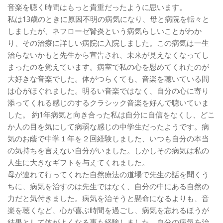
音楽を聴く時間はもっと貴重だったように思います。
私は13歳のときに原因不明の病気になり、母と病院を転々と
しましたが、ネフローゼ腎炎という病気らしいことがわか
り、その治療に詳しい病院に入院しました。この病気は一生
治らないかもと先生から宣告され、未来が見えなくなってし
まったのを覚えています。病室で私の心を慰めてくれたのが
大好きな音楽でした。体がつらくても、音楽を聴いている間
は心がほぐれました。明るい音楽ではなく、自分の心に寄り
添ってくれる感じのするクラシック音楽を好んで聴いていま
した。 約1年病気と向き合った私は自分に自信をなくし、どこ
か人の目を気にして病弱な感じの中学生だったようです。病
気のお蔭で中学１年を２回経験しました、いつも自分の本当
の気持ちを言えない自分がいました。しかしその病気は私の
人生に大きなギフトを与えてくれました。
母が連れて行ってくれた自然療法の道場で先生の話を聞くう
ちに、病気を治すのは先生ではなく、自分の中にある自然の
力だと気付きました。病気を治そうと懸命になるよりも、音
楽を聴くなど、心が喜ぶ時間を過ごし、病気を忘れるほうが