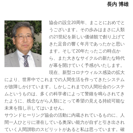
長内 博雄
協会の設立20周年、まことにおめでと
うございます。その歩みはまさに人類
の21世紀を新しい価値観で創り上げて
きた足音の響く年月であったかと思い
ます。そして20年たったこの時点か
ら、また大きなサイクルの新たな時代
が幕を開けていく予感がいたします。
現在、新型コロナウィルス感染の拡大
により、世界中でこれまでの人間生活を作ってきたシステム
が故障しかけています。しかしこれまでの人間社会のシステ
ムというものは、多くの科学者によって警鐘を鳴らされてき
たように、残念ながら人類にとって希望の見える持続可能な
未来を指し示してはいません。
サウンドヒーリング協会の活動に内蔵されているものに、人
間一人ひとりに潜在している奥深い能力が自ずと引き出され
ていく人間讃歌のスピリットがあると私は思っています。確