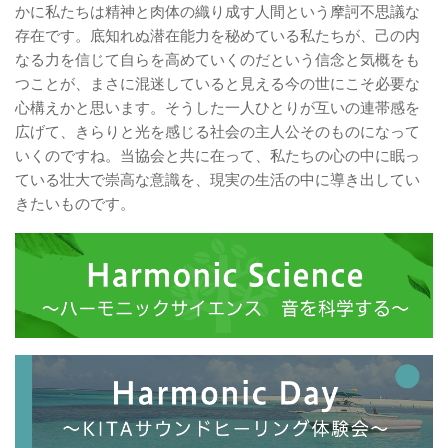
かに私たちは精神と肉体の織り成す人間という摩訶不思議な
存在です。底知れぬ潜在能力を秘めている私たちが、己の内
なる力を信じて自らを高めていくのだという信念と気概をも
つことが、まさに混迷していると見える今の世にこそ必要な
心構えかと思います。そうした一人ひとりが互いの連帯感を
広げて、きらりと光を感じる社会の主人公そのものになって
いくのですね。当協会と共に在って、私たちの心の中に眠っ
ている壮大で崇高な意識を、現実の生活の中に導き出してい
きたいものです。